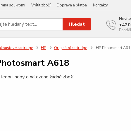
rana soukromí
Vrátit zboží
Doprava a platba
Kontakty
Nevíte
Hledat
+420
Ponděl
nkoustové cartridge
HP
Originální cartridge
HP Photosmart A61
Photosmart A618
tegorii nebylo nalezeno žádné zboží.