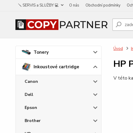
🪛 SERVIS a SLUŽBY 💻
O nás
Obchodní podmínky
Och
Úvod
I
Tonery
HP 
Inkoustové cartridge
V této ka
Canon
Dell
Epson
Brother