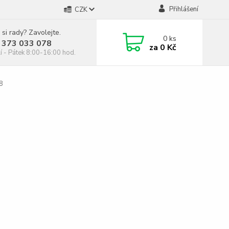
Přihlášení
CZK
 si rady? Zavolejte.
0
ks
 373 033 078
za
0 Kč
í - Pátek 8:00-16:00 hod.
8