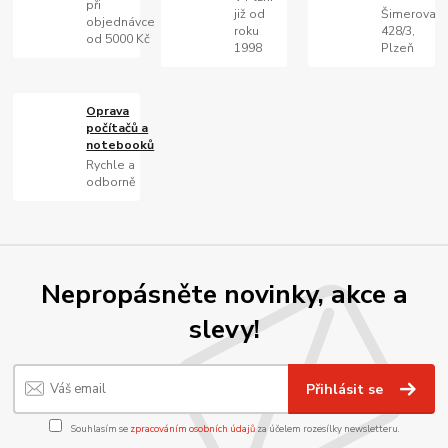
při
již od
Šimerova
objednávce
roku
428/3,
od 5000 Kč
1998
Plzeň
Oprava
počítačů a
notebooků
Rychle a
odborně
Nepropásněte novinky, akce a
slevy!
Přihlásit se
Souhlasím se
zpracováním osobních údajů
za účelem rozesílky newsletteru.