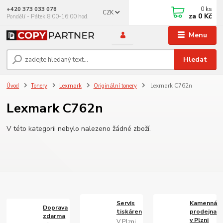
0
ks
+420 373 033 078
CZK
za
0 Kč
Pondělí - Pátek 8:00-16:00 hod.
Menu
Hledat
Úvod
Tonery
Lexmark
Originální tonery
Lexmark C762n
Lexmark C762n
V této kategorii nebylo nalezeno žádné zboží.
Servis
Kamenná
Doprava
tiskáren
prodejna
zdarma
v Plzni
V Plzni