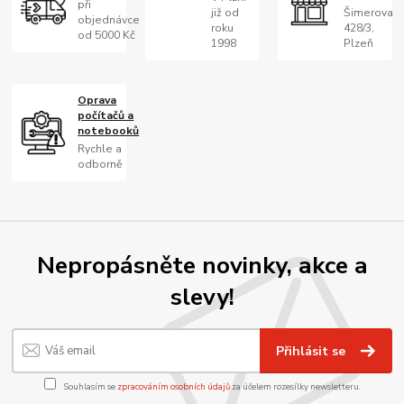
při
již od
Šimerova
objednávce
roku
428/3,
od 5000 Kč
1998
Plzeň
Oprava
počítačů a
notebooků
Rychle a
odborně
Nepropásněte novinky, akce a
slevy!
Přihlásit se
Souhlasím se
zpracováním osobních údajů
za účelem rozesílky newsletteru.