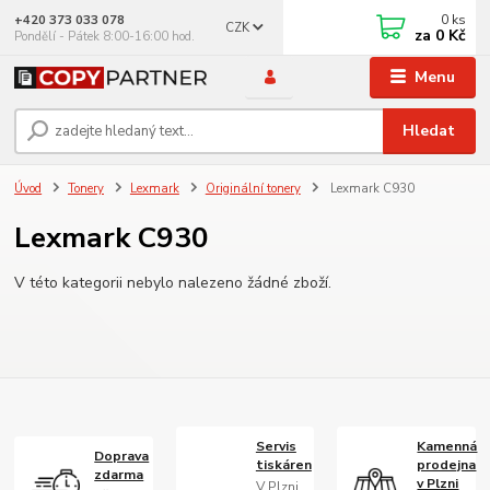
0
ks
+420 373 033 078
CZK
za
0 Kč
Pondělí - Pátek 8:00-16:00 hod.
Menu
Hledat
Úvod
Tonery
Lexmark
Originální tonery
Lexmark C930
Lexmark C930
V této kategorii nebylo nalezeno žádné zboží.
Servis
Kamenná
Doprava
tiskáren
prodejna
zdarma
v Plzni
V Plzni