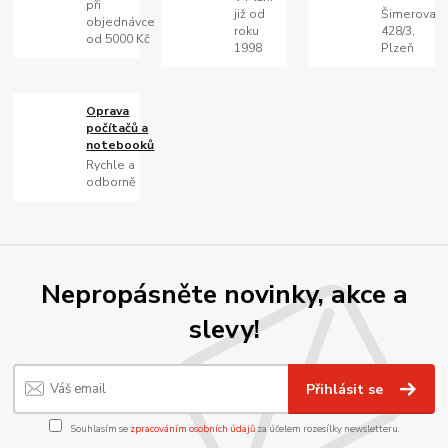
při
již od
Šimerova
objednávce
roku
428/3,
od 5000 Kč
1998
Plzeň
Oprava
počítačů a
notebooků
Rychle a
odborně
Nepropásněte novinky, akce a
slevy!
Přihlásit se
Souhlasím se
zpracováním osobních údajů
za účelem rozesílky newsletteru.