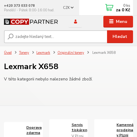
0
ks
+420 373 033 078
CZK
za
0 Kč
Pondělí - Pátek 8:00-16:00 hod.
Menu
Hledat
Úvod
Tonery
Lexmark
Originální tonery
Lexmark X658
Lexmark X658
V této kategorii nebylo nalezeno žádné zboží.
Servis
Kamenná
Doprava
tiskáren
prodejna
zdarma
v Plzni
V Plzni