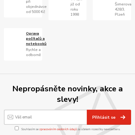
při
již od
Šimerova
objednávce
roku
428/3,
od 5000 Kč
1998
Plzeň
Oprava
počítačů a
notebooků
Rychle a
odborně
Nepropásněte novinky, akce a
slevy!
Přihlásit se
Souhlasím se
zpracováním osobních údajů
za účelem rozesílky newsletteru.