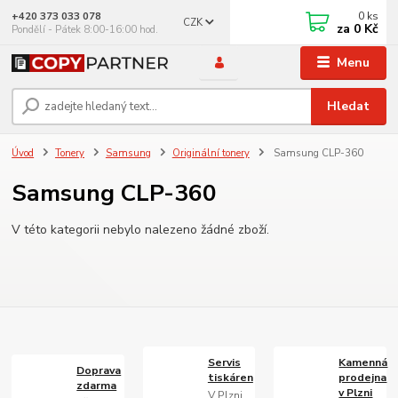
0
ks
+420 373 033 078
CZK
za
0 Kč
Pondělí - Pátek 8:00-16:00 hod.
Menu
Hledat
Úvod
Tonery
Samsung
Originální tonery
Samsung CLP-360
Samsung CLP-360
V této kategorii nebylo nalezeno žádné zboží.
Servis
Kamenná
Doprava
tiskáren
prodejna
zdarma
v Plzni
V Plzni