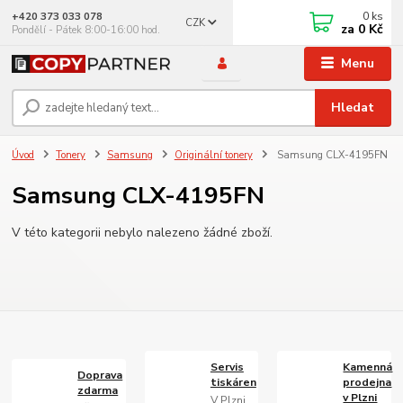
0
ks
+420 373 033 078
CZK
za
0 Kč
Pondělí - Pátek 8:00-16:00 hod.
Menu
Hledat
Úvod
Tonery
Samsung
Originální tonery
Samsung CLX-4195FN
Samsung CLX-4195FN
V této kategorii nebylo nalezeno žádné zboží.
Servis
Kamenná
Doprava
tiskáren
prodejna
zdarma
v Plzni
V Plzni