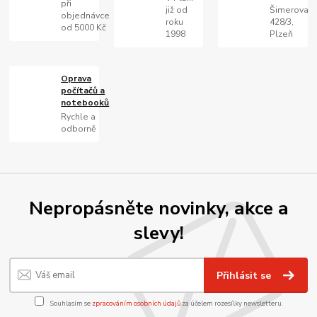
při
již od
Šimerova
objednávce
roku
428/3,
od 5000 Kč
1998
Plzeň
Oprava
počítačů a
notebooků
Rychle a
odborně
Nepropásněte novinky, akce a
slevy!
Přihlásit se
Souhlasím se
zpracováním osobních údajů
za účelem rozesílky newsletteru.