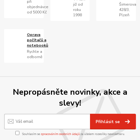
při
již od
Šimerova
objednávce
roku
428/3,
od 5000 Kč
1998
Plzeň
Oprava
počítačů a
notebooků
Rychle a
odborně
Nepropásněte novinky, akce a
slevy!
Přihlásit se
Souhlasím se
zpracováním osobních údajů
za účelem rozesílky newsletteru.