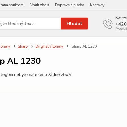
rana soukromí
Vrátit zboží
Doprava a platba
Kontakty
Nevíte
Hledat
+420
Ponděl
Tonery
Sharp
Originální tonery
Sharp AL 1230
p AL 1230
tegorii nebylo nalezeno žádné zboží.