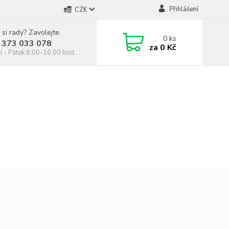
Přihlášení
CZK
 si rady? Zavolejte.
0
ks
 373 033 078
za
0 Kč
í - Pátek 8:00-16:00 hod.