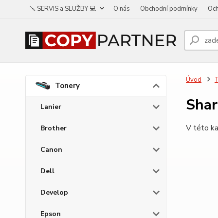
🪛 SERVIS a SLUŽBY 💻
O nás
Obchodní podmínky
Och
Úvod
Tonery
Shar
Lanier
V této ka
Brother
Canon
Dell
Develop
Epson