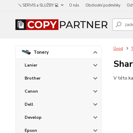
🪛 SERVIS a SLUŽBY 💻
O nás
Obchodní podmínky
Och
Úvod
Tonery
Sha
Lanier
V této ka
Brother
Canon
Dell
Develop
Epson