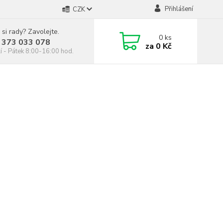
Přihlášení
CZK
 si rady? Zavolejte.
0
ks
 373 033 078
za
0 Kč
í - Pátek 8:00-16:00 hod.