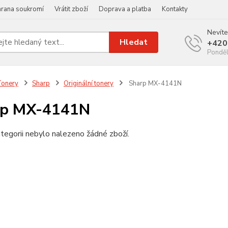
rana soukromí
Vrátit zboží
Doprava a platba
Kontakty
Nevíte
Hledat
+420
Ponděl
Tonery
Sharp
Originální tonery
Sharp MX-4141N
rp MX-4141N
tegorii nebylo nalezeno žádné zboží.