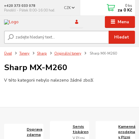
0
ks
+420 373 033 078
CZK
za
0 Kč
Pondělí - Pátek 8:00-16:00 hod.
Menu
Hledat
Úvod
Tonery
Sharp
Originální tonery
Sharp MX-M260
Sharp MX-M260
V této kategorii nebylo nalezeno žádné zboží.
Servis
Kamenná
Doprava
tiskáren
prodejna
zdarma
v Plzni
V Plzni