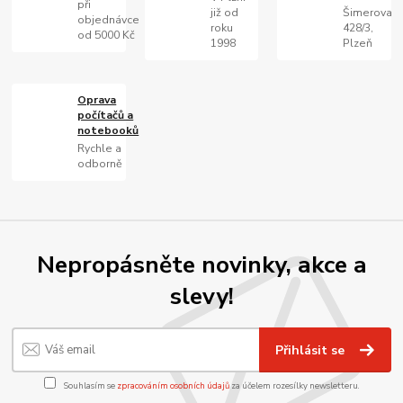
při
již od
Šimerova
objednávce
roku
428/3,
od 5000 Kč
1998
Plzeň
Oprava
počítačů a
notebooků
Rychle a
odborně
Nepropásněte novinky, akce a
slevy!
Přihlásit se
Souhlasím se
zpracováním osobních údajů
za účelem rozesílky newsletteru.