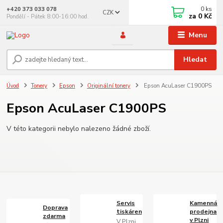
0
ks
+420 373 033 078
CZK
za
0 Kč
Pondělí - Pátek 8:00-16:00 hod.
Menu
Hledat
Úvod
Tonery
Epson
Originální tonery
Epson AcuLaser C1900PS
Epson AcuLaser C1900PS
V této kategorii nebylo nalezeno žádné zboží.
Servis
Kamenná
Doprava
tiskáren
prodejna
zdarma
v Plzni
V Plzni