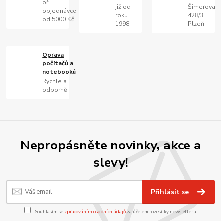
při
již od
Šimerova
objednávce
roku
428/3,
od 5000 Kč
1998
Plzeň
Oprava
počítačů a
notebooků
Rychle a
odborně
Nepropásněte novinky, akce a
slevy!
Přihlásit se
Souhlasím se
zpracováním osobních údajů
za účelem rozesílky newsletteru.