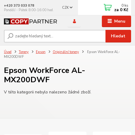
0
ks
+420 373 033 078
CZK
za
0 Kč
Pondělí - Pátek 8:00-16:00 hod.
Menu
Hledat
Úvod
Tonery
Epson
Originální tonery
Epson WorkForce AL-
MX200DWF
Epson WorkForce AL-
MX200DWF
V této kategorii nebylo nalezeno žádné zboží.