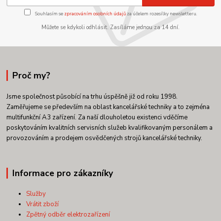
Souhlasím se
zpracováním osobních údajů
za účelem rozesílky newsletteru.
Můžete se kdykoli odhlásit. Zasíláme jednou za 14 dní.
Proč my?
Jsme společnost působící na trhu úspěšně již od roku 1998.
Zaměřujeme se především na oblast kancelářské techniky a to zejména
multifunkční A3 zařízení. Za naší dlouholetou existenci vděčíme
poskytováním kvalitních servisních služeb kvalifikovaným personálem a
provozováním a prodejem osvědčených strojů kancelářské techniky.
Informace pro zákazníky
Služby
Vrátit zboží
Zpětný odběr elektrozařízení