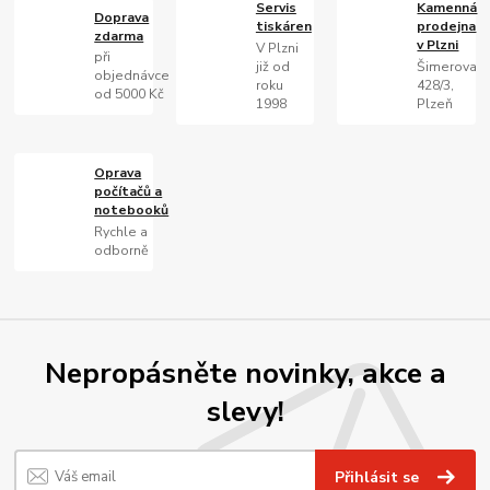
Servis
Kamenná
Doprava
tiskáren
prodejna
zdarma
v Plzni
V Plzni
při
již od
Šimerova
objednávce
roku
428/3,
od 5000 Kč
1998
Plzeň
Oprava
počítačů a
notebooků
Rychle a
odborně
Nepropásněte novinky, akce a
slevy!
Přihlásit se