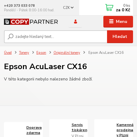
0
ks
+420 373 033 078
CZK
za
0 Kč
Pondělí - Pátek 8:00-16:00 hod.
Menu
Hledat
Úvod
Tonery
Epson
Originální tonery
Epson AcuLaser CX16
Epson AcuLaser CX16
V této kategorii nebylo nalezeno žádné zboží.
Servis
Kamenná
Doprava
tiskáren
prodejna
zdarma
v Plzni
V Plzni