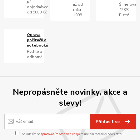
při
již od
Šimerova
objednávce
roku
428/3,
od 5000 Kč
1998
Plzeň
Oprava
počítačů a
notebooků
Rychle a
odborně
Nepropásněte novinky, akce a
slevy!
Přihlásit se
Souhlasím se
zpracováním osobních údajů
za účelem rozesílky newsletteru.