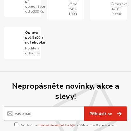
při
již od
Šimerova
objednávce
roku
428/3,
od 5000 Kč
1998
Plzeň
Oprava
počítačů a
notebooků
Rychle a
odborně
Nepropásněte novinky, akce a
slevy!
Přihlásit se
Souhlasím se
zpracováním osobních údajů
za účelem rozesílky newsletteru.