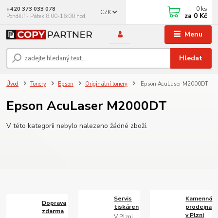
0
ks
+420 373 033 078
CZK
za
0 Kč
Pondělí - Pátek 8:00-16:00 hod.
Menu
Hledat
Úvod
Tonery
Epson
Originální tonery
Epson AcuLaser M2000DT
Epson AcuLaser M2000DT
V této kategorii nebylo nalezeno žádné zboží.
Servis
Kamenná
Doprava
tiskáren
prodejna
zdarma
v Plzni
V Plzni