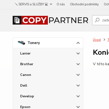
🪛 SERVIS a SLUŽBY 💻
O nás
Obchodní podmínky
Och
Úvod
Tonery
Koni
Lanier
V této ka
Brother
Canon
Dell
Develop
Epson