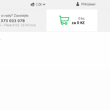
Přihlášení
CZK
 si rady? Zavolejte.
0
ks
 373 033 078
za
0 Kč
í - Pátek 8:00-16:00 hod.
P