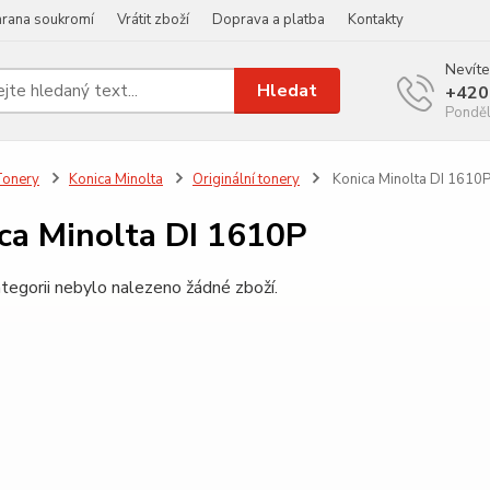
rana soukromí
Vrátit zboží
Doprava a platba
Kontakty
Nevíte
Hledat
+420
Ponděl
Tonery
Konica Minolta
Originální tonery
Konica Minolta DI 1610
ca Minolta DI 1610P
tegorii nebylo nalezeno žádné zboží.