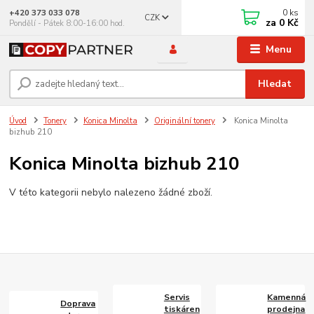
0
ks
+420 373 033 078
CZK
za
0 Kč
Pondělí - Pátek 8:00-16:00 hod.
Menu
Hledat
Úvod
Tonery
Konica Minolta
Originální tonery
Konica Minolta
bizhub 210
Konica Minolta bizhub 210
V této kategorii nebylo nalezeno žádné zboží.
Servis
Kamenná
Doprava
tiskáren
prodejna