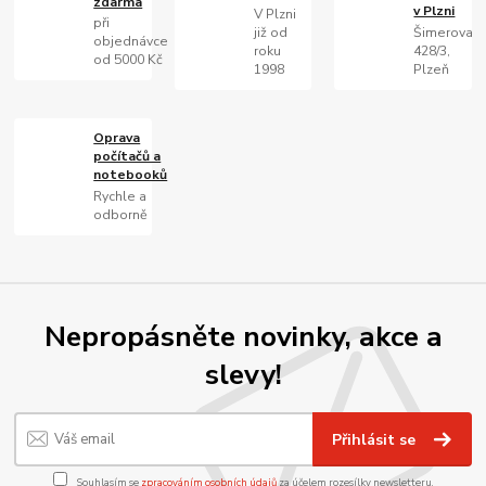
zdarma
v Plzni
V Plzni
při
již od
Šimerova
objednávce
roku
428/3,
od 5000 Kč
1998
Plzeň
Oprava
počítačů a
notebooků
Rychle a
odborně
Nepropásněte novinky, akce a
slevy!
Přihlásit se
Souhlasím se
zpracováním osobních údajů
za účelem rozesílky newsletteru.