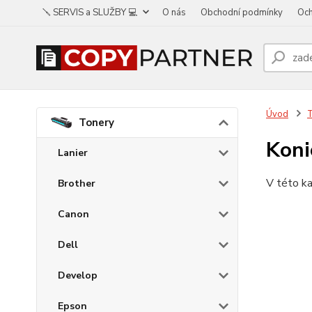
🪛 SERVIS a SLUŽBY 💻
O nás
Obchodní podmínky
Och
Úvod
Tonery
Koni
Lanier
V této ka
Brother
Canon
Dell
Develop
Epson