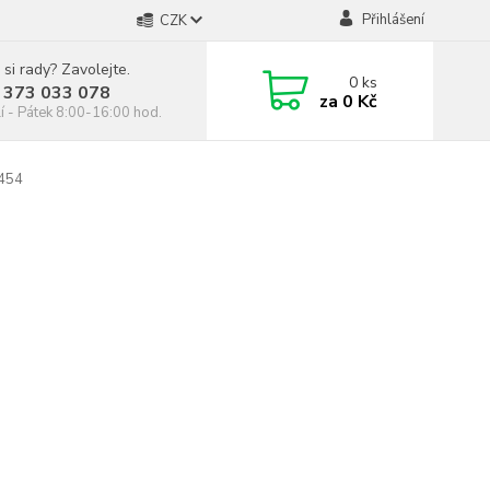
Přihlášení
CZK
 si rady? Zavolejte.
0
ks
 373 033 078
za
0 Kč
í - Pátek 8:00-16:00 hod.
C454