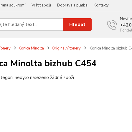
rana soukromí
Vrátit zboží
Doprava a platba
Kontakty
Nevíte
Hledat
+420
Ponděl
Tonery
Konica Minolta
Originální tonery
Konica Minolta bizhub 
ca Minolta bizhub C454
tegorii nebylo nalezeno žádné zboží.