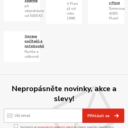
zdarma
v Plzni
V Plzni
při
již od
Šimerova
objednávce
roku
428/3,
od 5000 Kč
1998
Plzeň
Oprava
počítačů a
notebooků
Rychle a
odborně
Nepropásněte novinky, akce a
slevy!
Přihlásit se
Souhlasím se
zpracováním osobních údajů
za účelem rozesílky newsletteru.