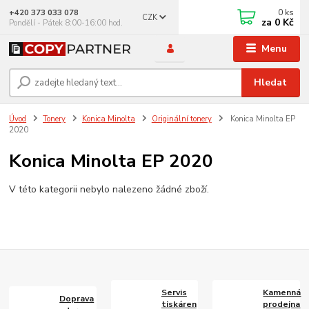
0
ks
+420 373 033 078
CZK
za
0 Kč
Pondělí - Pátek 8:00-16:00 hod.
Menu
Hledat
Úvod
Tonery
Konica Minolta
Originální tonery
Konica Minolta EP
2020
Konica Minolta EP 2020
V této kategorii nebylo nalezeno žádné zboží.
Servis
Kamenná
Doprava
tiskáren
prodejna