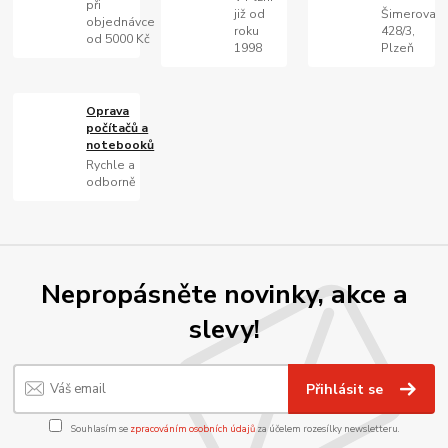
při
již od
Šimerova
objednávce
roku
428/3,
od 5000 Kč
1998
Plzeň
Oprava
počítačů a
notebooků
Rychle a
odborně
Nepropásněte novinky, akce a
slevy!
Přihlásit se
Souhlasím se
zpracováním osobních údajů
za účelem rozesílky newsletteru.