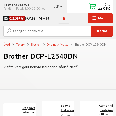
0
ks
+420 373 033 078
CZK
za
0 Kč
Pondělí - Pátek 8:00-16:00 hod.
Menu
Hledat
Úvod
Tonery
Brother
Originální válce
Brother DCP-L2540DN
Brother DCP-L2540DN
V této kategorii nebylo nalezeno žádné zboží.
Servis
Kamenná
Doprava
tiskáren
prodejna
zdarma
v Plzni
V Plzni