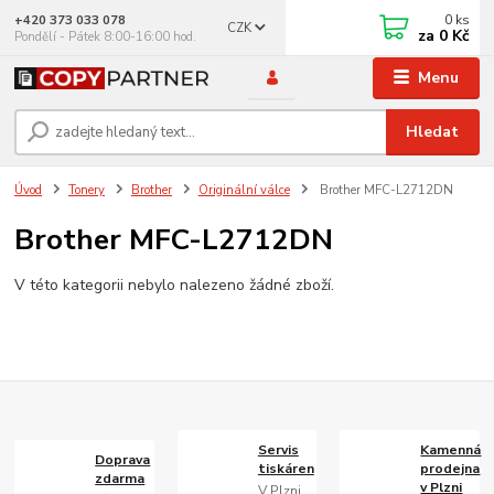
0
ks
+420 373 033 078
CZK
za
0 Kč
Pondělí - Pátek 8:00-16:00 hod.
Menu
Hledat
Úvod
Tonery
Brother
Originální válce
Brother MFC-L2712DN
Brother MFC-L2712DN
V této kategorii nebylo nalezeno žádné zboží.
Servis
Kamenná
Doprava
tiskáren
prodejna
zdarma
v Plzni
V Plzni