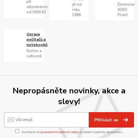
při
již od
Šimerova
objednávce
roku
428/3,
od 5000 Kč
1998
Plzeň
Oprava
počítačů a
notebooků
Rychle a
odborně
Nepropásněte novinky, akce a
slevy!
Přihlásit se
Souhlasím se
zpracováním osobních údajů
za účelem rozesílky newsletteru.