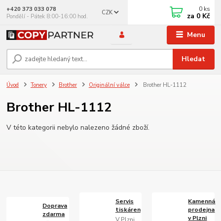
0
ks
+420 373 033 078
CZK
za
0 Kč
Pondělí - Pátek 8:00-16:00 hod.
Menu
Hledat
Úvod
Tonery
Brother
Originální válce
Brother HL-1112
Brother HL-1112
V této kategorii nebylo nalezeno žádné zboží.
Servis
Kamenná
Doprava
tiskáren
prodejna
zdarma
v Plzni
V Plzni