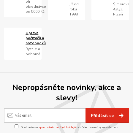
při
již od
Šimerova
objednávce
roku
428/3,
od 5000 Kč
1998
Plzeň
Oprava
počítačů a
notebooků
Rychle a
odborně
Nepropásněte novinky, akce a
slevy!
Přihlásit se
Souhlasím se
zpracováním osobních údajů
za účelem rozesílky newsletteru.