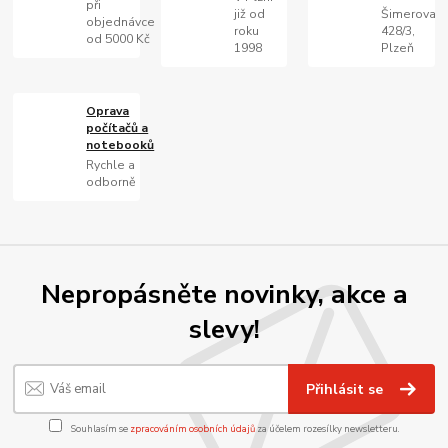
při
již od
Šimerova
objednávce
roku
428/3,
od 5000 Kč
1998
Plzeň
Oprava
počítačů a
notebooků
Rychle a
odborně
Nepropásněte novinky, akce a
slevy!
Přihlásit se
Souhlasím se
zpracováním osobních údajů
za účelem rozesílky newsletteru.