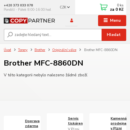
0
ks
+420 373 033 078
CZK
za
0 Kč
Pondělí - Pátek 8:00-16:00 hod.
Menu
Hledat
Úvod
Tonery
Brother
Originální válce
Brother MFC-8860DN
Brother MFC-8860DN
V této kategorii nebylo nalezeno žádné zboží.
Servis
Kamenná
Doprava
tiskáren
prodejna
zdarma
v Plzni
V Plzni