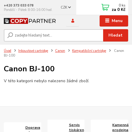
0
ks
+420 373 033 078
CZK
za
0 Kč
Pondělí - Pátek 8:00-16:00 hod.
Menu
Hledat
Úvod
Inkoustové cartridge
Canon
Kompatibilní cartridge
Canon
BJ-100
Canon BJ-100
V této kategorii nebylo nalezeno žádné zboží.
Servis
Kamenná
Doprava
tiskáren
prodejna