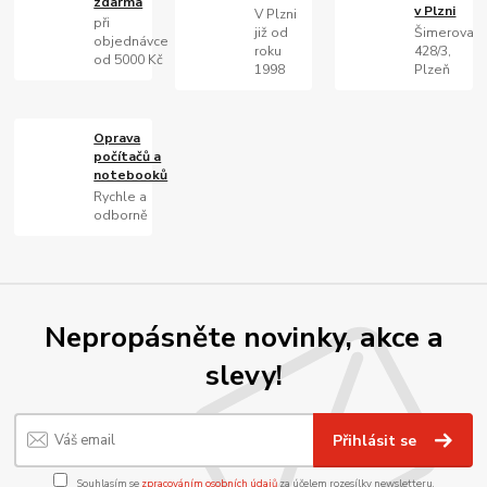
zdarma
v Plzni
V Plzni
při
již od
Šimerova
objednávce
roku
428/3,
od 5000 Kč
1998
Plzeň
Oprava
počítačů a
notebooků
Rychle a
odborně
Nepropásněte novinky, akce a
slevy!
Přihlásit se
Souhlasím se
zpracováním osobních údajů
za účelem rozesílky newsletteru.