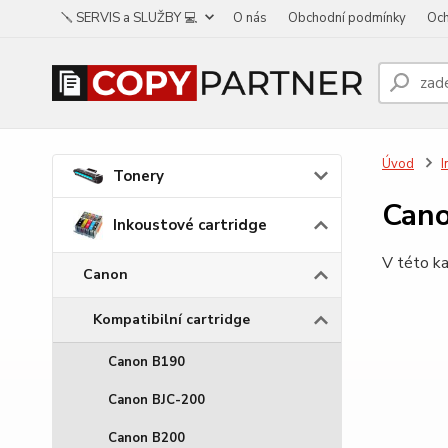
🪛 SERVIS a SLUŽBY 💻
O nás
Obchodní podmínky
Och
Úvod
I
Tonery
Can
Inkoustové cartridge
V této ka
Canon
Kompatibilní cartridge
Canon B190
Canon BJC-200
Canon B200