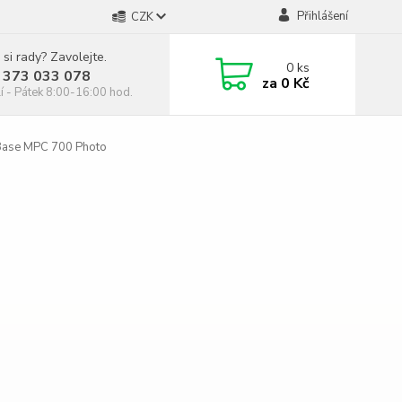
Přihlášení
CZK
 si rady? Zavolejte.
0
ks
 373 033 078
za
0 Kč
í - Pátek 8:00-16:00 hod.
ase MPC 700 Photo