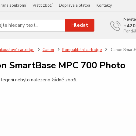
rana soukromí
Vrátit zboží
Doprava a platba
Kontakty
Nevíte
Hledat
+420
Ponděl
nkoustové cartridge
Canon
Kompatibilní cartridge
Canon SmartB
on SmartBase MPC 700 Photo
tegorii nebylo nalezeno žádné zboží.