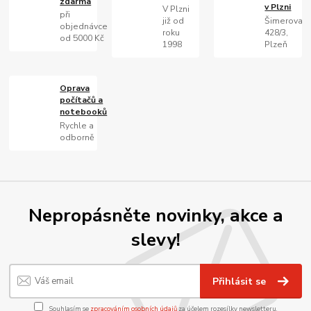
zdarma
v Plzni
V Plzni
při
již od
Šimerova
objednávce
roku
428/3,
od 5000 Kč
1998
Plzeň
Oprava
počítačů a
notebooků
Rychle a
odborně
Nepropásněte novinky, akce a
slevy!
Přihlásit se
Souhlasím se
zpracováním osobních údajů
za účelem rozesílky newsletteru.