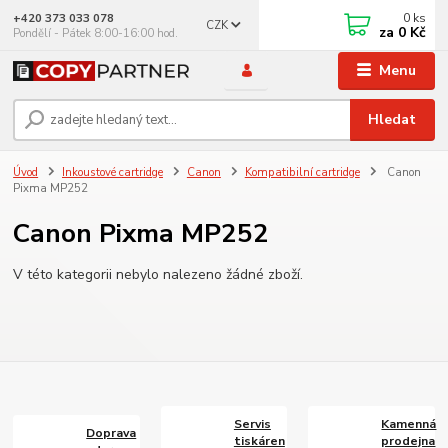
0
ks
+420 373 033 078
CZK
za
0 Kč
Pondělí - Pátek 8:00-16:00 hod.
Menu
Hledat
Úvod
Inkoustové cartridge
Canon
Kompatibilní cartridge
Canon
Pixma MP252
Canon Pixma MP252
V této kategorii nebylo nalezeno žádné zboží.
Servis
Kamenná
Doprava
tiskáren
prodejna