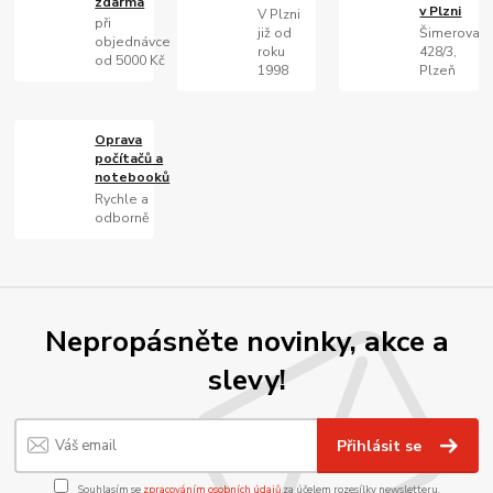
zdarma
v Plzni
V Plzni
při
již od
Šimerova
objednávce
roku
428/3,
od 5000 Kč
1998
Plzeň
Oprava
počítačů a
notebooků
Rychle a
odborně
Nepropásněte novinky, akce a
slevy!
Přihlásit se
Souhlasím se
zpracováním osobních údajů
za účelem rozesílky newsletteru.