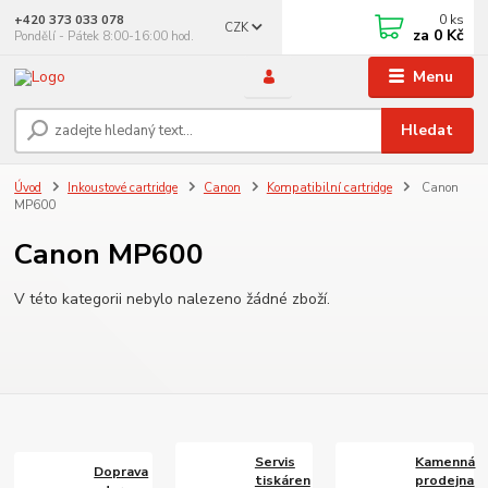
0
ks
+420 373 033 078
CZK
za
0 Kč
Pondělí - Pátek 8:00-16:00 hod.
Menu
Hledat
Úvod
Inkoustové cartridge
Canon
Kompatibilní cartridge
Canon
MP600
Canon MP600
V této kategorii nebylo nalezeno žádné zboží.
Servis
Kamenná
Doprava
tiskáren
prodejna