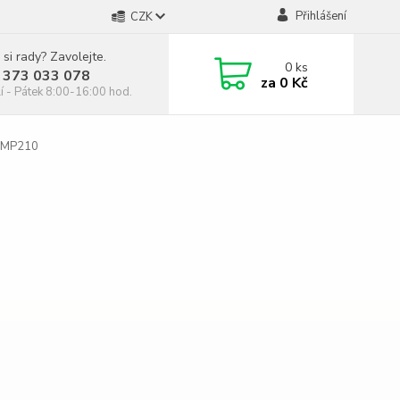
Přihlášení
CZK
 si rady? Zavolejte.
0
ks
 373 033 078
za
0 Kč
í - Pátek 8:00-16:00 hod.
 MP210