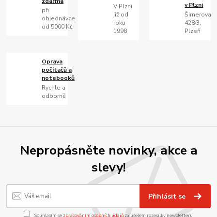
zdarma
v Plzni
V Plzni
při
již od
Šimerova
objednávce
roku
428/3,
od 5000 Kč
1998
Plzeň
Oprava
počítačů a
notebooků
Rychle a
odborně
Nepropásněte novinky, akce a
slevy!
Přihlásit se
Souhlasím se
zpracováním osobních údajů
za účelem rozesílky newsletteru.