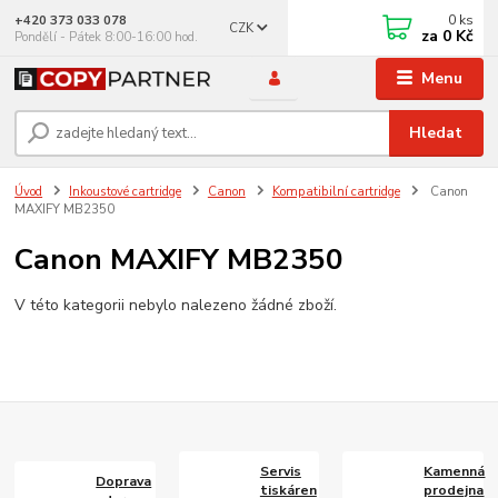
0
ks
+420 373 033 078
CZK
za
0 Kč
Pondělí - Pátek 8:00-16:00 hod.
Menu
Hledat
Úvod
Inkoustové cartridge
Canon
Kompatibilní cartridge
Canon
MAXIFY MB2350
Canon MAXIFY MB2350
V této kategorii nebylo nalezeno žádné zboží.
Servis
Kamenná
Doprava
tiskáren
prodejna