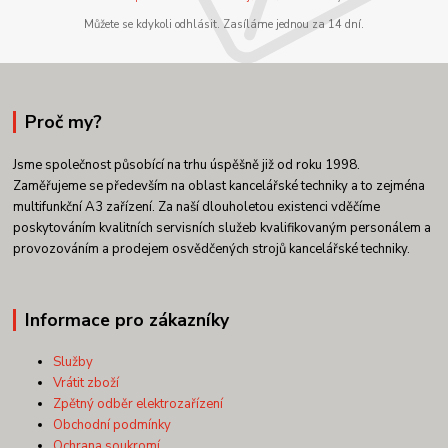
Můžete se kdykoli odhlásit. Zasíláme jednou za 14 dní.
Proč my?
Jsme společnost působící na trhu úspěšně již od roku 1998.
Zaměřujeme se především na oblast kancelářské techniky a to zejména
multifunkční A3 zařízení. Za naší dlouholetou existenci vděčíme
poskytováním kvalitních servisních služeb kvalifikovaným personálem a
provozováním a prodejem osvědčených strojů kancelářské techniky.
Informace pro zákazníky
Služby
Vrátit zboží
Zpětný odběr elektrozařízení
Obchodní podmínky
Ochrana soukromí