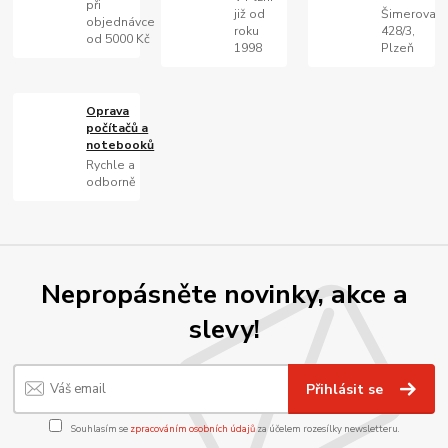
při
již od
Šimerova
objednávce
roku
428/3,
od 5000 Kč
1998
Plzeň
Oprava
počítačů a
notebooků
Rychle a
odborně
Nepropásněte novinky, akce a
slevy!
Přihlásit se
Souhlasím se
zpracováním osobních údajů
za účelem rozesílky newsletteru.