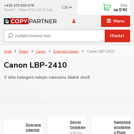
0
ks
+420 373 033 078
CZK
za
0 Kč
Pondělí - Pátek 8:00-16:00 hod.
Menu
Hledat
Úvod
Tonery
Canon
Originální tonery
Canon LBP-2410
Canon LBP-2410
V této kategorii nebylo nalezeno žádné zboží.
Servis
Kamenná
Doprava
tiskáren
prodejna
zdarma
v Plzni
V Plzni