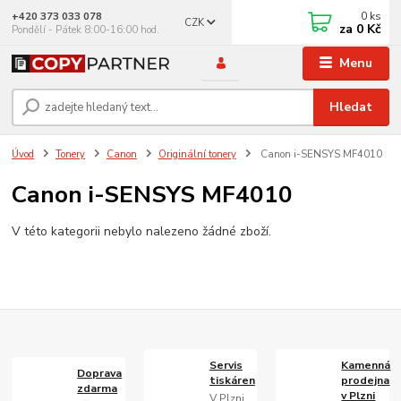
0
ks
+420 373 033 078
CZK
za
0 Kč
Pondělí - Pátek 8:00-16:00 hod.
Menu
Hledat
Úvod
Tonery
Canon
Originální tonery
Canon i-SENSYS MF4010
Canon i-SENSYS MF4010
V této kategorii nebylo nalezeno žádné zboží.
Servis
Kamenná
Doprava
tiskáren
prodejna
zdarma
v Plzni
V Plzni