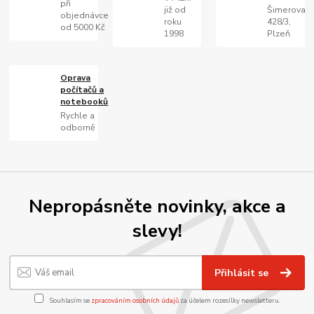
při
již od
Šimerova
objednávce
roku
428/3,
od 5000 Kč
1998
Plzeň
Oprava
počítačů a
notebooků
Rychle a
odborně
Nepropásněte novinky, akce a
slevy!
Přihlásit se
Souhlasím se
zpracováním osobních údajů
za účelem rozesílky newsletteru.