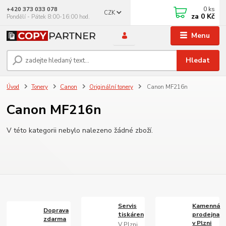
0
ks
+420 373 033 078
CZK
za
0 Kč
Pondělí - Pátek 8:00-16:00 hod.
Menu
Hledat
Úvod
Tonery
Canon
Originální tonery
Canon MF216n
Canon MF216n
V této kategorii nebylo nalezeno žádné zboží.
Servis
Kamenná
Doprava
tiskáren
prodejna
zdarma
v Plzni
V Plzni