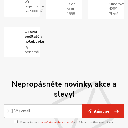
při
již od
Šimerova
objednávce
roku
428/3,
od 5000 Kč
1998
Plzeň
Oprava
počítačů a
notebooků
Rychle a
odborně
Nepropásněte novinky, akce a
slevy!
Přihlásit se
Souhlasím se
zpracováním osobních údajů
za účelem rozesílky newsletteru.