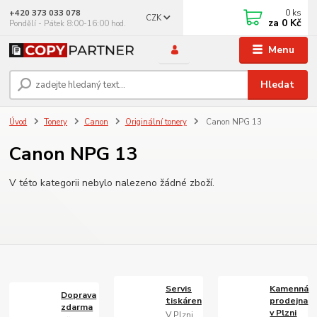
0
ks
+420 373 033 078
CZK
za
0 Kč
Pondělí - Pátek 8:00-16:00 hod.
Menu
Hledat
Úvod
Tonery
Canon
Originální tonery
Canon NPG 13
Canon NPG 13
V této kategorii nebylo nalezeno žádné zboží.
Servis
Kamenná
Doprava
tiskáren
prodejna
zdarma
v Plzni
V Plzni