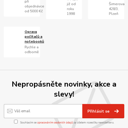
při
již od
Šimerova
objednávce
roku
428/3,
od 5000 Kč
1998
Plzeň
Oprava
počítačů a
notebooků
Rychle a
odborně
Nepropásněte novinky, akce a
slevy!
Přihlásit se
Souhlasím se
zpracováním osobních údajů
za účelem rozesílky newsletteru.