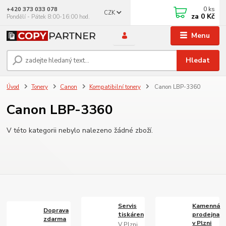
0
ks
+420 373 033 078
CZK
za
0 Kč
Pondělí - Pátek 8:00-16:00 hod.
Menu
Hledat
Úvod
Tonery
Canon
Kompatibilní tonery
Canon LBP-3360
Canon LBP-3360
V této kategorii nebylo nalezeno žádné zboží.
Servis
Kamenná
Doprava
tiskáren
prodejna
zdarma
v Plzni
V Plzni