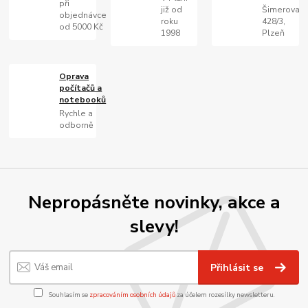
při
již od
Šimerova
objednávce
roku
428/3,
od 5000 Kč
1998
Plzeň
Oprava
počítačů a
notebooků
Rychle a
odborně
Nepropásněte novinky, akce a
slevy!
Přihlásit se
Souhlasím se
zpracováním osobních údajů
za účelem rozesílky newsletteru.