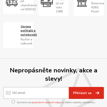
při
již od
Šimerova
objednávce
roku
428/3,
od 5000 Kč
1998
Plzeň
Oprava
počítačů a
notebooků
Rychle a
odborně
Nepropásněte novinky, akce a
slevy!
Přihlásit se
Souhlasím se
zpracováním osobních údajů
za účelem rozesílky newsletteru.