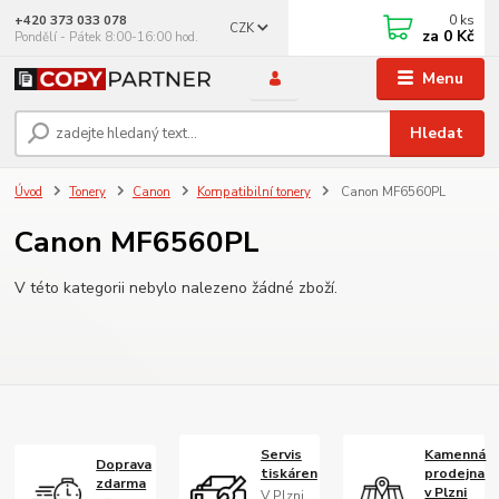
0
ks
+420 373 033 078
CZK
za
0 Kč
Pondělí - Pátek 8:00-16:00 hod.
Menu
Hledat
Úvod
Tonery
Canon
Kompatibilní tonery
Canon MF6560PL
Canon MF6560PL
V této kategorii nebylo nalezeno žádné zboží.
Servis
Kamenná
Doprava
tiskáren
prodejna
zdarma
v Plzni
V Plzni