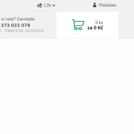
Přihlášení
CZK
 si rady? Zavolejte.
0
ks
 373 033 078
za
0 Kč
í - Pátek 8:00-16:00 hod.