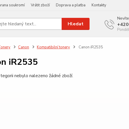
rana soukromí
Vrátit zboží
Doprava a platba
Kontakty
Nevíte
Hledat
+420
Ponděl
Tonery
Canon
Kompatibilní tonery
Canon iR2535
n iR2535
tegorii nebylo nalezeno žádné zboží.