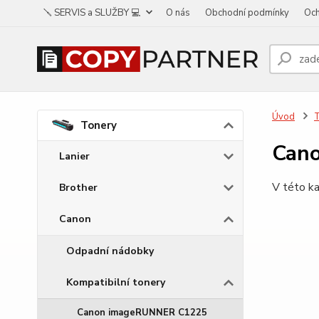
🪛 SERVIS a SLUŽBY 💻
O nás
Obchodní podmínky
Och
Úvod
Tonery
Cano
Lanier
V této ka
Brother
Canon
Odpadní nádobky
Kompatibilní tonery
Canon imageRUNNER C1225