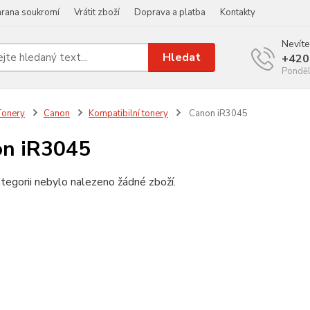
rana soukromí
Vrátit zboží
Doprava a platba
Kontakty
Nevíte
Hledat
+420
Ponděl
Tonery
Canon
Kompatibilní tonery
Canon iR3045
n iR3045
tegorii nebylo nalezeno žádné zboží.