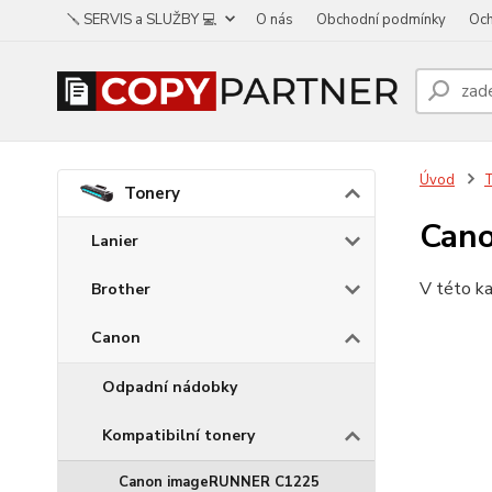
🪛 SERVIS a SLUŽBY 💻
O nás
Obchodní podmínky
Och
Úvod
Tonery
Cano
Lanier
V této ka
Brother
Canon
Odpadní nádobky
Kompatibilní tonery
Canon imageRUNNER C1225