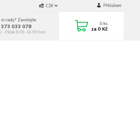
Přihlášení
CZK
 si rady? Zavolejte.
0
ks
 373 033 078
za
0 Kč
í - Pátek 8:00-16:00 hod.