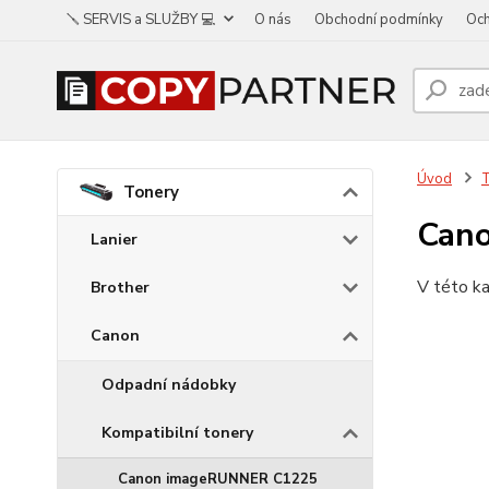
🪛 SERVIS a SLUŽBY 💻
O nás
Obchodní podmínky
Och
Úvod
Tonery
Cano
Lanier
V této ka
Brother
Canon
Odpadní nádobky
Kompatibilní tonery
Canon imageRUNNER C1225