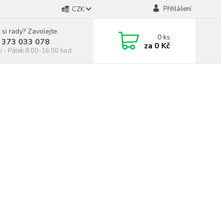
Přihlášení
CZK
 si rady? Zavolejte.
0
ks
 373 033 078
za
0 Kč
í - Pátek 8:00-16:00 hod.