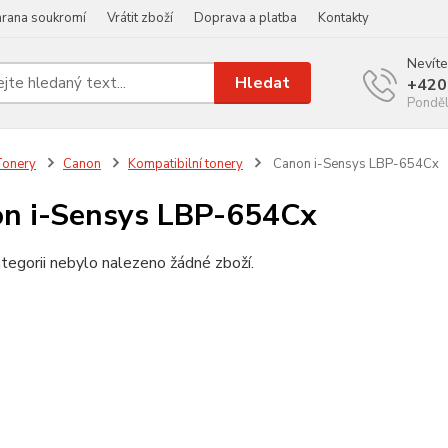
rana soukromí
Vrátit zboží
Doprava a platba
Kontakty
Nevíte
Hledat
+420
Ponděl
Tonery
Canon
Kompatibilní tonery
Canon i-Sensys LBP-654Cx
n i-Sensys LBP-654Cx
tegorii nebylo nalezeno žádné zboží.