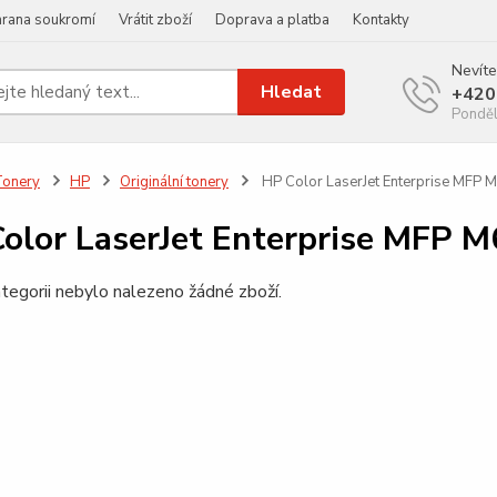
rana soukromí
Vrátit zboží
Doprava a platba
Kontakty
Nevíte
Hledat
+420
Ponděl
Tonery
HP
Originální tonery
HP Color LaserJet Enterprise MFP 
olor LaserJet Enterprise MFP 
tegorii nebylo nalezeno žádné zboží.