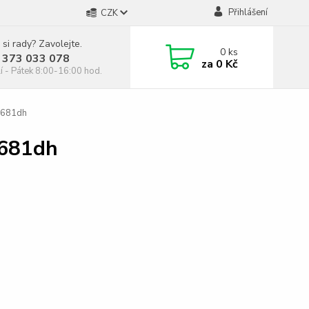
Přihlášení
CZK
 si rady? Zavolejte.
0
ks
 373 033 078
za
0 Kč
í - Pátek 8:00-16:00 hod.
M681dh
M681dh