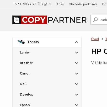
🪛 SERVIS a SLUŽBY 💻
O nás
Obchodní podmínky
Och
Úvod
Tonery
HP C
Lanier
V této ka
Brother
Canon
Dell
Develop
Epson