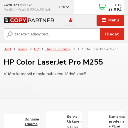
0
ks
+420 373 033 078
CZK
za
0 Kč
Pondělí - Pátek 8:00-16:00 hod.
Menu
Hledat
Úvod
Tonery
HP
Originální tonery
HP Color LaserJet Pro M255
HP Color LaserJet Pro M255
V této kategorii nebylo nalezeno žádné zboží.
Servis
Kamenná
Doprava
tiskáren
prodejna
zdarma
v Plzni
V Plzni