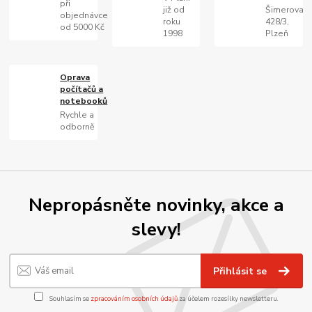
při
již od
Šimerova
objednávce
roku
428/3,
od 5000 Kč
1998
Plzeň
Oprava
počítačů a
notebooků
Rychle a
odborně
Nepropásněte novinky, akce a
slevy!
Přihlásit se
Souhlasím se
zpracováním osobních údajů
za účelem rozesílky newsletteru.