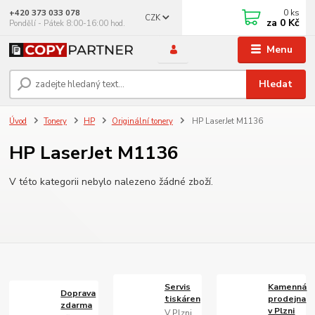
0
ks
+420 373 033 078
CZK
za
0 Kč
Pondělí - Pátek 8:00-16:00 hod.
Menu
Hledat
Úvod
Tonery
HP
Originální tonery
HP LaserJet M1136
HP LaserJet M1136
V této kategorii nebylo nalezeno žádné zboží.
Servis
Kamenná
Doprava
tiskáren
prodejna
zdarma
v Plzni
V Plzni