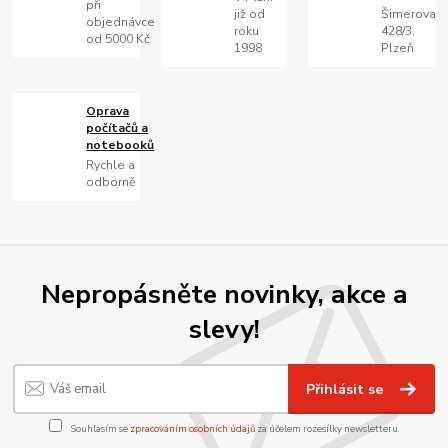
při
již od
Šimerova
objednávce
roku
428/3,
od 5000 Kč
1998
Plzeň
Oprava
počítačů a
notebooků
Rychle a
odborně
Nepropásněte novinky, akce a
slevy!
Přihlásit se
Souhlasím se
zpracováním osobních údajů
za účelem rozesílky newsletteru.