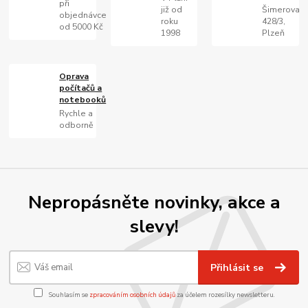
při
již od
Šimerova
objednávce
roku
428/3,
od 5000 Kč
1998
Plzeň
Oprava
počítačů a
notebooků
Rychle a
odborně
Nepropásněte novinky, akce a
slevy!
Přihlásit se
Souhlasím se
zpracováním osobních údajů
za účelem rozesílky newsletteru.