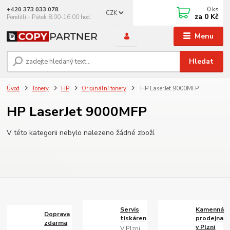
0
ks
+420 373 033 078
CZK
za
0 Kč
Pondělí - Pátek 8:00-16:00 hod.
Menu
Hledat
Úvod
Tonery
HP
Originální tonery
HP LaserJet 9000MFP
HP LaserJet 9000MFP
V této kategorii nebylo nalezeno žádné zboží.
Servis
Kamenná
Doprava
tiskáren
prodejna
zdarma
v Plzni
V Plzni