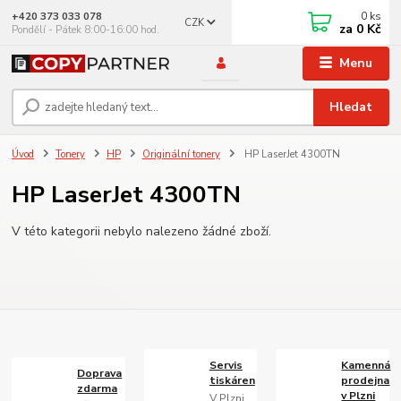
0
ks
+420 373 033 078
CZK
za
0 Kč
Pondělí - Pátek 8:00-16:00 hod.
Menu
Hledat
Úvod
Tonery
HP
Originální tonery
HP LaserJet 4300TN
HP LaserJet 4300TN
V této kategorii nebylo nalezeno žádné zboží.
Servis
Kamenná
Doprava
tiskáren
prodejna
zdarma
v Plzni
V Plzni