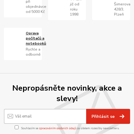
při
již od
Šimerova
objednávce
roku
428/3,
od 5000 Kč
1998
Plzeň
Oprava
počítačů a
notebooků
Rychle a
odborně
Nepropásněte novinky, akce a
slevy!
Přihlásit se
Souhlasím se
zpracováním osobních údajů
za účelem rozesílky newsletteru.