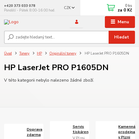
0
ks
+420 373 033 078
CZK
za
0 Kč
Pondělí - Pátek 8:00-16:00 hod.
Menu
Hledat
Úvod
Tonery
HP
Originální tonery
HP LaserJet PRO P1605DN
HP LaserJet PRO P1605DN
V této kategorii nebylo nalezeno žádné zboží.
Servis
Kamenná
Doprava
tiskáren
prodejna
zdarma
v Plzni
V Plzni