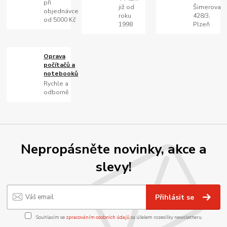
při
již od
Šimerova
objednávce
roku
428/3,
od 5000 Kč
1998
Plzeň
Oprava
počítačů a
notebooků
Rychle a
odborně
Nepropásněte novinky, akce a
slevy!
Přihlásit se
Souhlasím se
zpracováním osobních údajů
za účelem rozesílky newsletteru.