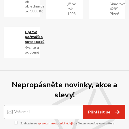
při
již od
Šimerova
objednávce
roku
428/3,
od 5000 Kč
1998
Plzeň
Oprava
počítačů a
notebooků
Rychle a
odborně
Nepropásněte novinky, akce a
slevy!
Přihlásit se
Souhlasím se
zpracováním osobních údajů
za účelem rozesílky newsletteru.