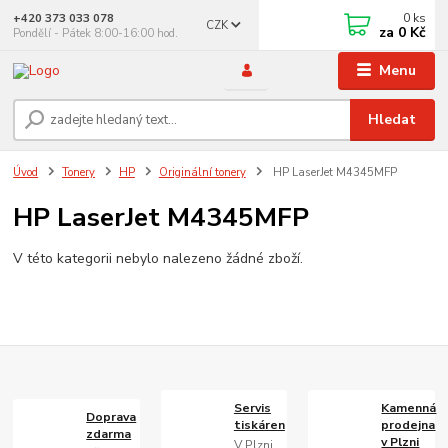
0
ks
+420 373 033 078
CZK
za
0 Kč
Pondělí - Pátek 8:00-16:00 hod.
Menu
Hledat
Úvod
Tonery
HP
Originální tonery
HP LaserJet M4345MFP
HP LaserJet M4345MFP
V této kategorii nebylo nalezeno žádné zboží.
Servis
Kamenná
Doprava
tiskáren
prodejna
zdarma
v Plzni
V Plzni