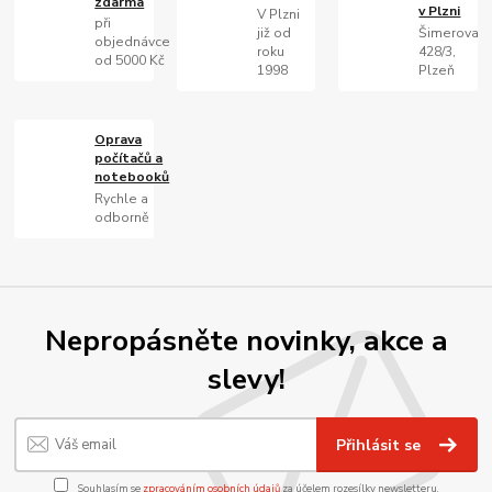
zdarma
v Plzni
V Plzni
při
již od
Šimerova
objednávce
roku
428/3,
od 5000 Kč
1998
Plzeň
Oprava
počítačů a
notebooků
Rychle a
odborně
Nepropásněte novinky, akce a
slevy!
Přihlásit se
Souhlasím se
zpracováním osobních údajů
za účelem rozesílky newsletteru.