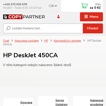
0
ks
+420 373 033 078
CZK
za
0 Kč
Pondělí - Pátek 8:00-16:00 hod.
Menu
Hledat
Úvod
Inkoustové cartridge
HP
Kompatibilní cartridge
HP DeskJet
450CA
HP DeskJet 450CA
V této kategorii nebylo nalezeno žádné zboží.
Servis
Kamenná
Doprava
tiskáren
prodejna