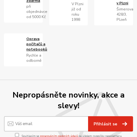
zdarma
v Plzni
V Plzni
při
již od
Šimerova
objednávce
roku
428/3,
od 5000 Kč
1998
Plzeň
Oprava
počítačů a
notebooků
Rychle a
odborně
Nepropásněte novinky, akce a
slevy!
Přihlásit se
Souhlasím se
zpracováním osobních údajů
za účelem rozesílky newsletteru.