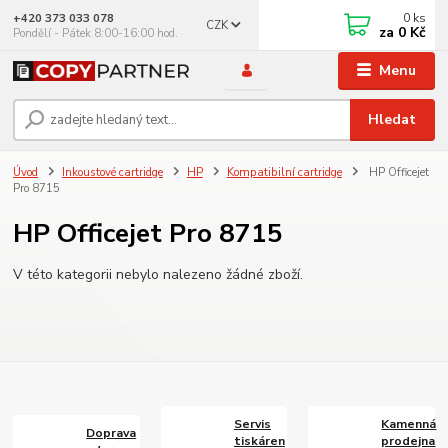
0
ks
+420 373 033 078
CZK
za
0 Kč
Pondělí - Pátek 8:00-16:00 hod.
Menu
Hledat
Úvod
Inkoustové cartridge
HP
Kompatibilní cartridge
HP Officejet
Pro 8715
HP Officejet Pro 8715
V této kategorii nebylo nalezeno žádné zboží.
Servis
Kamenná
Doprava
tiskáren
prodejna