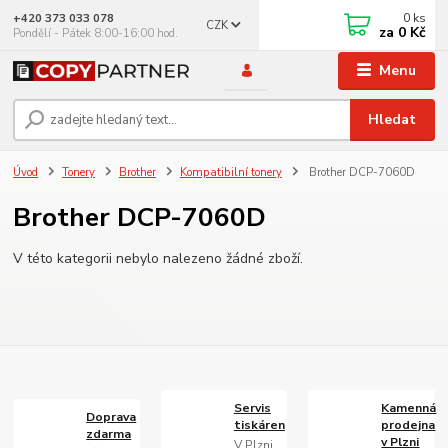
0
ks
+420 373 033 078
CZK
za
0 Kč
Pondělí - Pátek 8:00-16:00 hod.
Menu
Hledat
Úvod
Tonery
Brother
Kompatibilní tonery
Brother DCP-7060D
Brother DCP-7060D
V této kategorii nebylo nalezeno žádné zboží.
Servis
Kamenná
Doprava
tiskáren
prodejna
zdarma
v Plzni
V Plzni