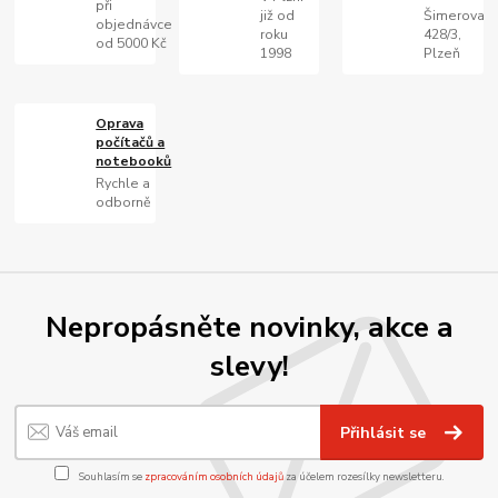
při
již od
Šimerova
objednávce
roku
428/3,
od 5000 Kč
1998
Plzeň
Oprava
počítačů a
notebooků
Rychle a
odborně
Nepropásněte novinky, akce a
slevy!
Přihlásit se
Souhlasím se
zpracováním osobních údajů
za účelem rozesílky newsletteru.