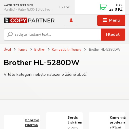
0
ks
+420 373 033 078
CZK
za
0 Kč
Pondělí - Pátek 8:00-16:00 hod.
Menu
Hledat
Úvod
Tonery
Brother
Kompatibilní tonery
Brother HL-5280DW
Brother HL-5280DW
V této kategorii nebylo nalezeno žádné zboží.
Servis
Kamenná
Doprava
tiskáren
prodejna
zdarma
v Plzni
V Plzni