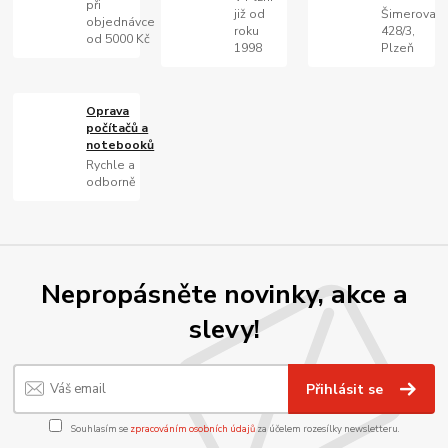
při
již od
Šimerova
objednávce
roku
428/3,
od 5000 Kč
1998
Plzeň
Oprava
počítačů a
notebooků
Rychle a
odborně
Nepropásněte novinky, akce a
slevy!
Přihlásit se
Souhlasím se
zpracováním osobních údajů
za účelem rozesílky newsletteru.