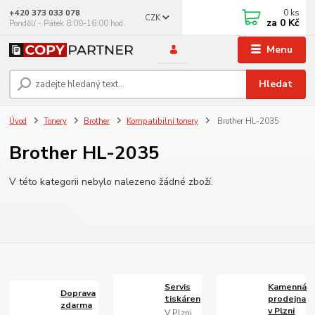
0
ks
+420 373 033 078
CZK
za
0 Kč
Pondělí - Pátek 8:00-16:00 hod.
Menu
Hledat
Úvod
Tonery
Brother
Kompatibilní tonery
Brother HL-2035
Brother HL-2035
V této kategorii nebylo nalezeno žádné zboží.
Servis
Kamenná
Doprava
tiskáren
prodejna
zdarma
v Plzni
V Plzni