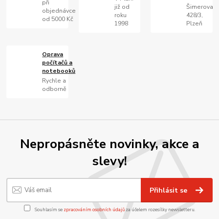
při
již od
Šimerova
objednávce
roku
428/3,
od 5000 Kč
1998
Plzeň
Oprava
počítačů a
notebooků
Rychle a
odborně
Nepropásněte novinky, akce a
slevy!
Přihlásit se
Souhlasím se
zpracováním osobních údajů
za účelem rozesílky newsletteru.