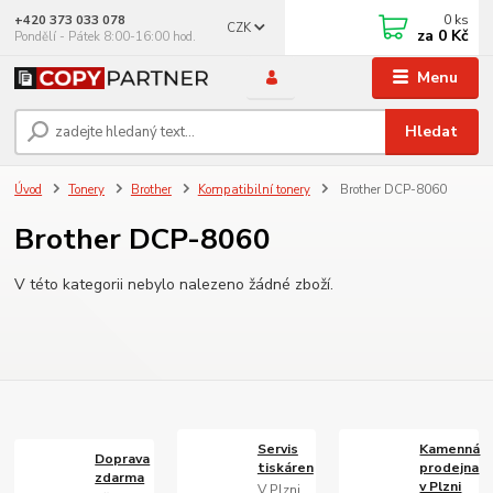
0
ks
+420 373 033 078
CZK
za
0 Kč
Pondělí - Pátek 8:00-16:00 hod.
Menu
Hledat
Úvod
Tonery
Brother
Kompatibilní tonery
Brother DCP-8060
Brother DCP-8060
V této kategorii nebylo nalezeno žádné zboží.
Servis
Kamenná
Doprava
tiskáren
prodejna
zdarma
v Plzni
V Plzni