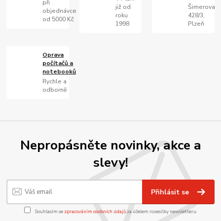
při
již od
Šimerova
objednávce
roku
428/3,
od 5000 Kč
1998
Plzeň
Oprava
počítačů a
notebooků
Rychle a
odborně
Nepropásněte novinky, akce a
slevy!
Přihlásit se
Souhlasím se
zpracováním osobních údajů
za účelem rozesílky newsletteru.